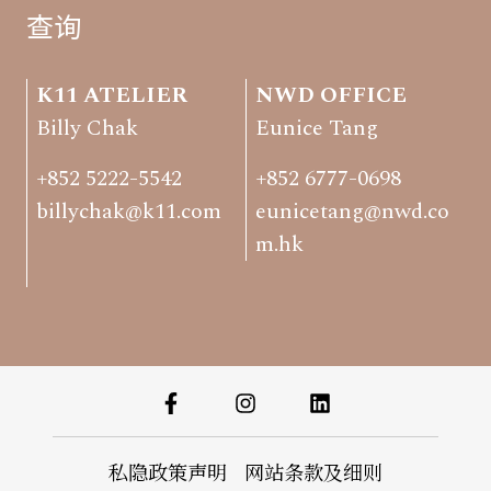
查询
K11 ATELIER
NWD OFFICE
Billy Chak
Eunice Tang
+852 5222-5542
+852 6777-0698
billychak@k11.com
eunicetang@nwd.co
m.hk
私隐政策声明
网站条款及细则